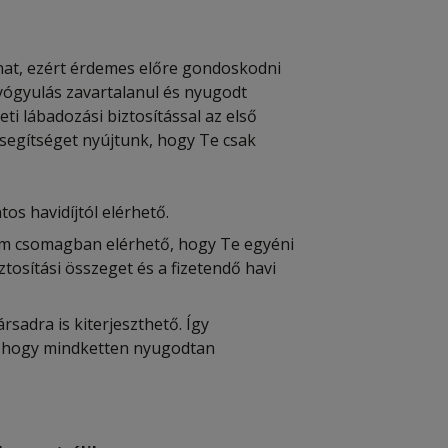
that, ezért érdemes előre gondoskodni
yógyulás zavartalanul és nyugodt
i lábadozási biztosítással az első
 segítséget nyújtunk, hogy Te csak
os havidíjtól elérhető.
rom csomagban elérhető, hogy Te egyéni
ztosítási összeget és a fizetendő havi
rsadra is kiterjeszthető. Így
, hogy mindketten nyugodtan