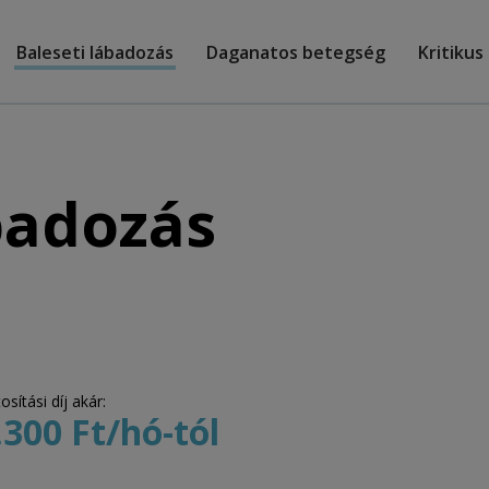
Baleseti lábadozás
Daganatos betegség
Kritiku
badozás
osítási díj akár:
.300 Ft/hó-tól