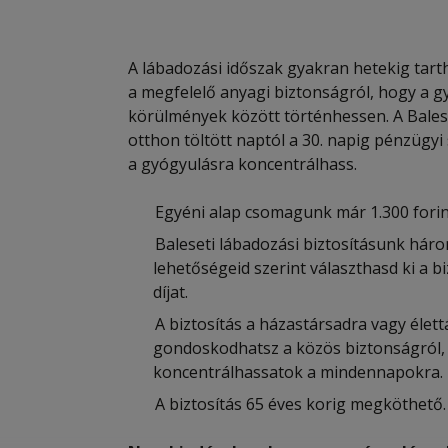
A lábadozási időszak gyakran hetekig tar
a megfelelő anyagi biztonságról, hogy a g
körülmények között történhessen. A Baleset
otthon töltött naptól a 30. napig pénzügyi
a gyógyulásra koncentrálhass.
Egyéni alap csomagunk már 1.300 forint
Baleseti lábadozási biztosításunk há
lehetőségeid szerint választhasd ki a bi
díjat.
A biztosítás a házastársadra vagy élettá
gondoskodhatsz a közös biztonságról
koncentrálhassatok a mindennapokra.
A biztosítás 65 éves korig megköthető.