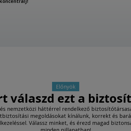
koncentrálj!
Előnyök
t válaszd ezt a biztosí
 és nemzetközi háttérrel rendelkező biztosítótársa
tbiztosítási megoldásokat kínálunk, korrekt és bar
lkezeléssel. Válassz minket, és érezd magad bizton
minden pillanatban!