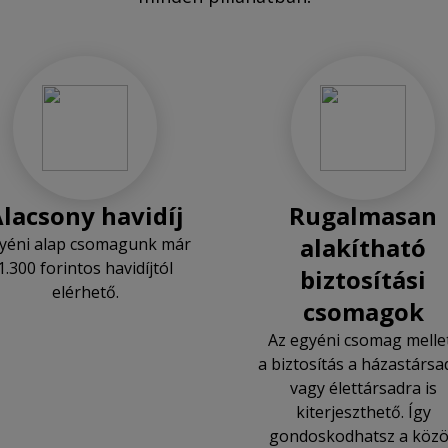
lacsony havidíj
Rugalmasan
alakítható
yéni alap csomagunk már
1.300 forintos havidíjtól
biztosítási
elérhető.
csomagok
Az egyéni csomag melle
a biztosítás a házastársa
vagy élettársadra is
kiterjeszthető. Így
gondoskodhatsz a köz