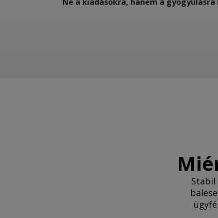
Ne a kiadásokra, hanem a gyógyulásra 
Miér
Stabil
balese
ügyfé