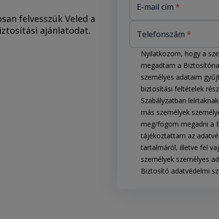
E-mail cím
an felvesszük Veled a
ztosítási ajánlatodat.
Telefonszám
Nyilatkozom, hogy a sz
megadtam a Biztosítónak
személyes adataim gyűj
biztosítási feltételek ré
Szabályzatban leírtakna
más személyek személye
meg/fogom megadni a Biz
tájékoztattam az adatvé
tartalmáról, illetve fel 
személyek személyes ada
Biztosító adatvédelmi s