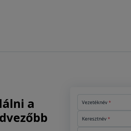
álni a
Vezetéknév
edvezőbb
Keresztnév