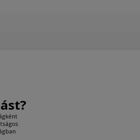
tást?
ságként
átságos
ságban