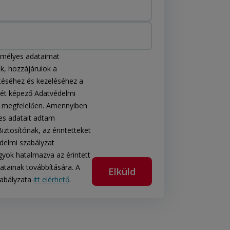
emélyes adataimat
, hozzájárulok a
téséhez és kezeléséhez a
szét képező Adatvédelmi
k megfelelően. Amennyiben
s adatait adtam
tosítónak, az érintetteket
delmi szabályzat
vagyok hatalmazva az érintett
tainak továbbítására. A
Elküld
zabályzata
itt elérhető
.