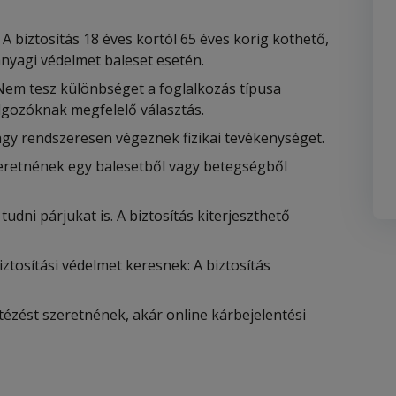
A biztosítás 18 éves kortól 65 éves korig köthető,
anyagi védelmet baleset esetén.
 Nem tesz különbséget a foglalkozás típusa
gozóknak megfelelő választás.
vagy rendszeresen végeznek fizikai tevékenységet.
eretnének egy balesetből vagy betegségből
dni párjukat is. A biztosítás kiterjeszthető
ztosítási védelmet keresnek: A biztosítás
ézést szeretnének, akár online kárbejelentési